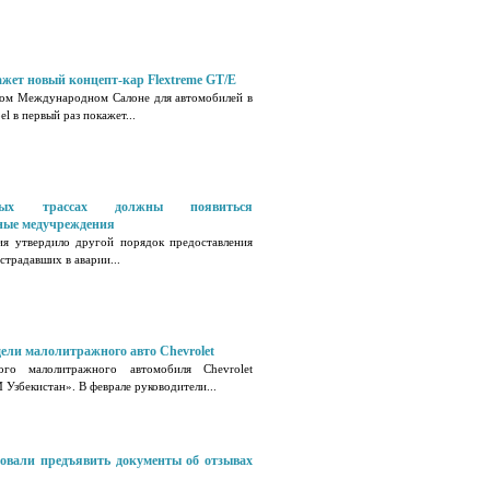
ажет новый концепт-кар Flextreme GT/E
том Международном Салоне для автомобилей в
l в первый раз покажет...
ных трассах должны появиться
ные медучреждения
ия утвердило другой порядок предоставления
страдавших в аварии...
ели малолитражного авто Chevrolet
ого малолитражного автомобиля Chevrolet
Узбекистан». В феврале руководители...
бовали предъявить документы об отзывах