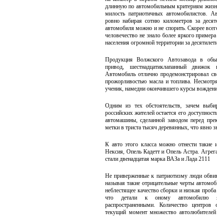
длинную по автомобильным критериям жизнь
милость патриотичных автомобилистов. Ав
ровно набирая сотню километров за десят
автомобиля можно и не спорить. Скорее все
человечество не знало более яркого приме
населения огромной территории за десятилети
Продукция Волжского Автозавода в обы
привод, шестнадцатиклапанный движок 
Автомобиль отлично продемонстрировал сво
прожорливостью масла и топлива. Несмотря 
ученик, намедни окончившего курсы вождени
Одним из тех обстоятельств, зачем выби
российских жителей остается его доступнос
автомашины, сделанной заводом перед прек
метки в триста тысяч деревянных, что явно 
К авто этого класса можно отнести такие 
Нексия, Опель Кадетт и Опель Астра. Агре
стали двенадцатая марка ВАЗа и Лада 2111
Не приверженные к патриотизму люди обвин
называя такие отрицательные черты автомо
неблестящее качество сборки и низкая проба
что детали к оному автомобилю 
распространенными. Количество центров 
текущий момент множество автолюбителей 