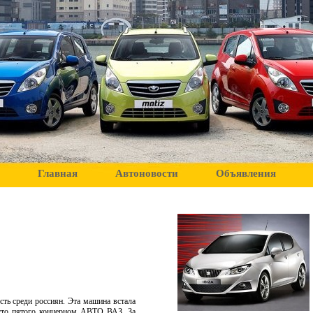
Главная
Автоновости
Объявления
ть среди россиян. Эта машина встала
осто пятого концерном АВТО ВАЗ. За