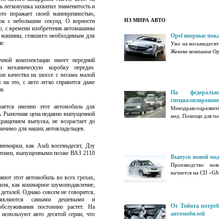
 легковушка захватил знаменитость и
то поражает своей маневренностью,
ИЗ МИРА АВТО
ок с небольшим секунд. О верности
го, с времени изобретения автомашины
ра машины, ставшего необходимым для
Opel впервые пок
е.
Уже на восьмидеся
Женеве компания Ope
чной комплектации имеет передний
и механическую коробку передач.
и качества на шоссе с весьма малой
на это, с авто легко справится даже
я.
На федераль
специализирован
рается именно этот автомобиль для
Минздравсоцразвит
ть. Рыночная цена недавно выпущенной
мед. Помощи для по
ращением выпуска, не возрастает до
значимо для наших автовладельцев.
иномарки, как Audi восемьдесят, Дэу
гатами, выпущенными позже ВАЗ 2110
Выпуск новой мод
Производство нов
начнется на СП «GM 
яют этот автомобиль во всех грехах,
биля, как кошмарное шумоподавление,
 деталей. Однако совсем не говорится,
являются самыми дешевыми и
От Тойота потре
обслуживания постоянно растет. На
автомобилей
используют авто десятой серии, что